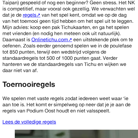
Taipan) gespeeld of nog een beginner? Geen stress. Het NK
is competitief, maar vooral ook gezellig. We verwachten wel
dat je de
regels
↗
van het spel kent, omdat we op de dag
van het toernooi geen tijd hebben om het spel uit te leggen.
Mijn advies: koop een pak Tichukaarten, en ga het spelen
met vrienden (en nodig hen meteen ook uit natuurlijk).
Daarnaast is
Onlinetichu.com
↗
een uitstekende plek om te
oefenen. Zoals eerder genoemd spelen we in de poulefase
tot 850 punten, terwijl een wedstrijd volgens de
standaardregels tot 500 of 1000 punten gaat. Verder
hanteren we de standaardregels van Tichu en wijken we
daar niet van af.
Toernooiregels
We spelen met vaste regels zodat iedereen weet waar ‘ie
aan toe is. Het komt er simpelweg op neer dat je je aan de
regels van Podium Oost houdt en niet valsspeelt.
Lees de volledige regels