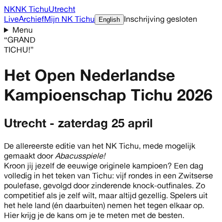
NK
NK Tichu
Utrecht
Live
Archief
Mijn NK Tichu
Inschrijving gesloten
English
Menu
“G
R
A
N
D
T
I
C
H
U
!”
Het Open Nederlandse
Kampioenschap Tichu 2026
Utrecht - zaterdag 25 april
De allereerste editie van het NK Tichu, mede mogelijk
gemaakt door
Abacusspiele!
Kroon jij jezelf de eeuwige originele kampioen? Een dag
volledig in het teken van Tichu: vijf rondes in een Zwitserse
poulefase, gevolgd door zinderende knock-outfinales. Zo
competitief als je zelf wilt, maar altijd gezellig. Spelers uit
het hele land (én daarbuiten) nemen het tegen elkaar op.
Hier krijg je de kans om je te meten met de besten.