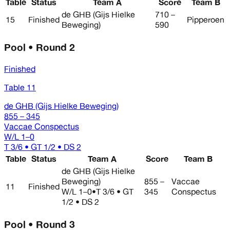
Table
Status
Team A
Score
Team B
de GHB (Gijs Hielke
710 –
15
Finished
Pipperoen
Beweging)
590
Pool • Round 2
Finished
Table 11
de GHB (Gijs Hielke Beweging)
855 – 345
Vaccae Conspectus
W/L
1–0
T 3/6 • GT 1/2 • DS 2
Table
Status
Team A
Score
Team B
de GHB (Gijs Hielke
Beweging)
855 –
Vaccae
11
Finished
W/L
1–0
•
T 3/6 • GT
345
Conspectus
1/2 • DS 2
Pool • Round 3