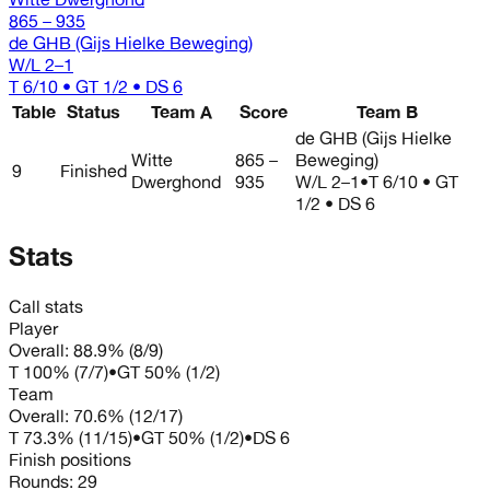
865 – 935
de GHB (Gijs Hielke Beweging)
W/L
2–1
T 6/10 • GT 1/2 • DS 6
Table
Status
Team A
Score
Team B
de GHB (Gijs Hielke
Witte
865 –
Beweging)
9
Finished
Dwerghond
935
W/L
2–1
•
T 6/10 • GT
1/2 • DS 6
Stats
Call stats
Player
Overall:
88.9%
(
8
/
9
)
T
100%
(
7
/
7
)
•
GT
50%
(
1
/
2
)
Team
Overall:
70.6%
(
12
/
17
)
T
73.3%
(
11
/
15
)
•
GT
50%
(
1
/
2
)
•
DS
6
Finish positions
Rounds:
29