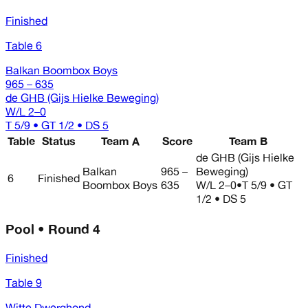
Finished
Table 6
Balkan Boombox Boys
965 – 635
de GHB (Gijs Hielke Beweging)
W/L
2–0
T 5/9 • GT 1/2 • DS 5
Table
Status
Team A
Score
Team B
de GHB (Gijs Hielke
Balkan
965 –
Beweging)
6
Finished
Boombox Boys
635
W/L
2–0
•
T 5/9 • GT
1/2 • DS 5
Pool • Round 4
Finished
Table 9
Witte Dwerghond