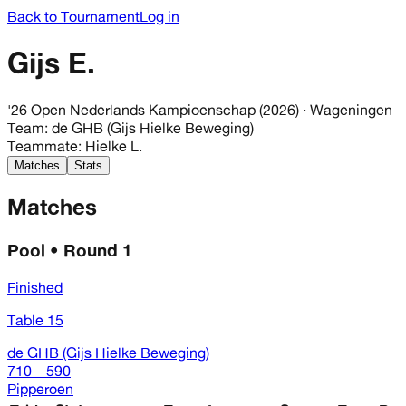
Back to Tournament
Log in
Gijs E.
'26 Open Nederlands Kampioenschap (2026)
· Wageningen
Team
:
de GHB (Gijs Hielke Beweging)
Teammate
:
Hielke L.
Matches
Stats
Matches
Pool • Round 1
Finished
Table 15
de GHB (Gijs Hielke Beweging)
710 – 590
Pipperoen