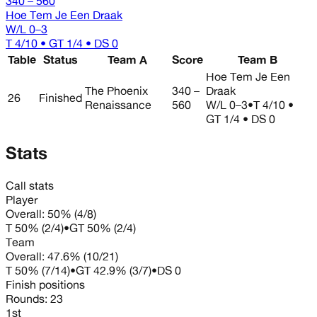
340 – 560
Hoe Tem Je Een Draak
W/L
0–3
T 4/10 • GT 1/4 • DS 0
Table
Status
Team A
Score
Team B
Hoe Tem Je Een
The Phoenix
340 –
Draak
26
Finished
Renaissance
560
W/L
0–3
•
T 4/10 •
GT 1/4 • DS 0
Stats
Call stats
Player
Overall:
50%
(
4
/
8
)
T
50%
(
2
/
4
)
•
GT
50%
(
2
/
4
)
Team
Overall:
47.6%
(
10
/
21
)
T
50%
(
7
/
14
)
•
GT
42.9%
(
3
/
7
)
•
DS
0
Finish positions
Rounds:
23
1st