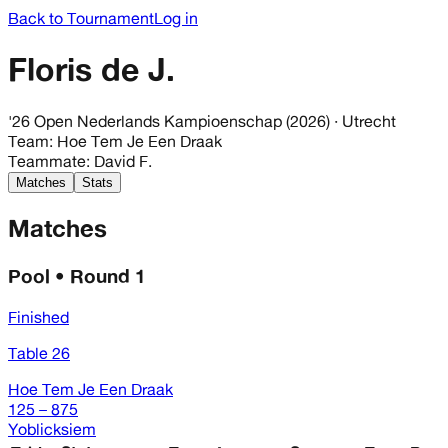
Back to Tournament
Log in
Floris de J.
'26 Open Nederlands Kampioenschap (2026)
· Utrecht
Team
:
Hoe Tem Je Een Draak
Teammate
:
David F.
Matches
Stats
Matches
Pool • Round 1
Finished
Table 26
Hoe Tem Je Een Draak
125 – 875
Yoblicksiem