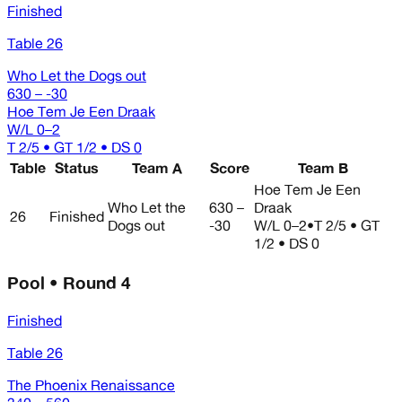
Finished
Table 26
Who Let the Dogs out
630 – -30
Hoe Tem Je Een Draak
W/L
0–2
T 2/5 • GT 1/2 • DS 0
Table
Status
Team A
Score
Team B
Hoe Tem Je Een
Who Let the
630 –
Draak
26
Finished
Dogs out
-30
W/L
0–2
•
T 2/5 • GT
1/2 • DS 0
Pool • Round 4
Finished
Table 26
The Phoenix Renaissance