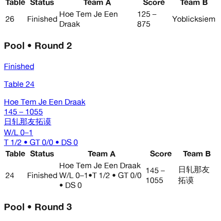
Table
Status
Team A
Score
Team B
Hoe Tem Je Een
125 –
26
Finished
Yoblicksiem
Draak
875
Pool • Round 2
Finished
Table 24
Hoe Tem Je Een Draak
145 – 1055
日轧那友拓谟
W/L
0–1
T 1/2 • GT 0/0 • DS 0
Table
Status
Team A
Score
Team B
Hoe Tem Je Een Draak
日轧那友
145 –
24
Finished
W/L
0–1
•
T 1/2 • GT 0/0
1055
拓谟
• DS 0
Pool • Round 3